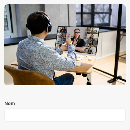
Nom
(Nécessaire)
Nom