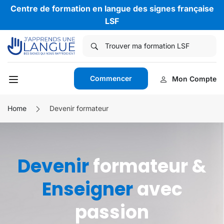
Centre de formation en langue des signes française
LSF
Commencer
Mon Compte
Home
Devenir formateur
Devenir
formateur &
Enseigner
avec
passion