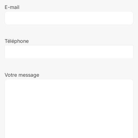
E-
E-mail
mail
(Nécessaire)
Téléphone
(Nécessaire)
Téléphone
Votre
Votre message
message
(Nécessaire)